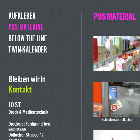
AUFKLEBER
POS MATERIAL
POS MATERIAL
BELOW THE LINE
TWIN-KALENDER
Bleiben wir in
Kontakt
JOST
Druck & Medientechnik
Schaufensteraufkleber
Druckerei Ferdinand Jost
GmbH&Co
KG
Döllacher
Strasse
17