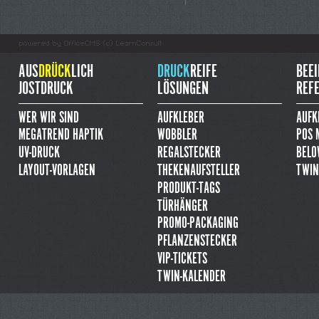
AUS
DRÜCK
LICH
DRUCK
REIFE
BEEI
JOSTDRUCK
LÖSUNGEN
REF
WER WIR SIND
AUFKLEBER
AUFK
MEGATREND HAPTIK
WOBBLER
POS 
UV-DRUCK
REGALSTECKER
BELO
LAYOUT-VORLAGEN
THEKENAUFSTELLER
TWIN
PRODUKT-TAGS
TÜRHÄNGER
PROMO-PACKAGING
PFLANZENSTECKER
VIP-TICKETS
TWIN-KALENDER