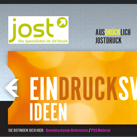
AUS
DRÜCK
LICH
JOSTDRUCK
/
Beeindruckende Referenzen
POS Material